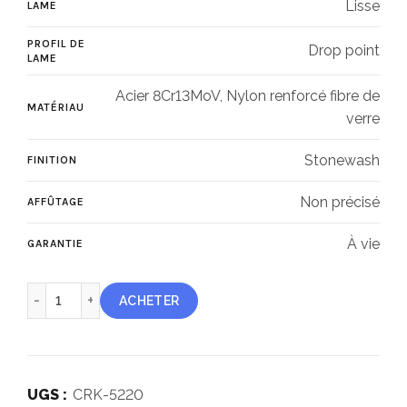
Lisse
LAME
69.00€.
49.00€.
PROFIL DE
Drop point
LAME
Acier 8Cr13MoV, Nylon renforcé fibre de
MATÉRIAU
verre
Stonewash
FINITION
Non précisé
AFFÛTAGE
À vie
GARANTIE
quantité de CRKT BT Fighter™ Compact
ACHETER
UGS :
CRK-5220