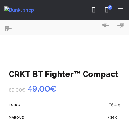
0
CRKT BT Fighter™ Compact
Le
Le
49.00
€
69.00
€
prix
prix
96.4 g
POIDS
initial
actuel
CRKT
MARQUE
était :
est :