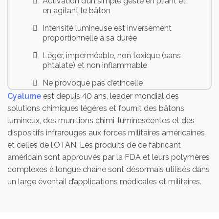
Activation d’un simple geste en pliant et
en agitant le bâton
Intensité lumineuse est inversement
proportionnelle à sa durée
Léger, imperméable, non toxique (sans
phtalate) et non inflammable
Ne provoque pas d’étincelle
Cyalume
est depuis 40 ans, leader mondial des
Ne génère aucune chaleur
solutions chimiques légères et fournit des bâtons
Etanche et utilisable en plongée sous-
lumineux, des munitions chimi-luminescentes et des
marine
dispositifs infrarouges aux forces militaires américaines
et celles de l’OTAN. Les produits de ce fabricant
Forme hexagonale pour empêcher le
bâton de rouler
américain sont approuvés par la FDA et leurs polymères
complexes à longue chaîne sont désormais utilisés dans
Crochet passe-fil et œillet pour la fixation
un large éventail d’applications médicales et militaires.
à un câble ou une corde
Autonomie : 24 heures
Coloris : jaune