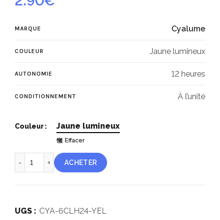
2.90
€
Cyalume
MARQUE
Jaune lumineux
COULEUR
12 heures
AUTONOMIE
À l’unité
CONDITIONNEMENT
Jaune lumineux
Couleur
Effacer
quantité de Cyalume ChemLight® jaune 24 heures
ACHETER
UGS :
CYA-6CLH24-YEL