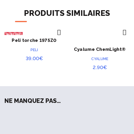
NSN 6260-01-178-5559
PRODUITS SIMILAIRES
Longueur : 15,5 cm
Poids : 20 grammes
RUPTURE
Peli torche 1975Z0
ACHETER
ACHETER
Cyalume ChemLight®
PELI
jaune 12 heures
39.00
€
CYALUME
2.90
€
NE MANQUEZ PAS…