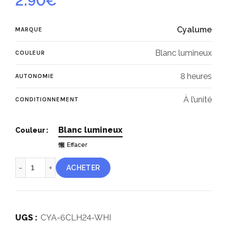
2.90
€
Cyalume
MARQUE
Blanc lumineux
COULEUR
8 heures
AUTONOMIE
À l’unité
CONDITIONNEMENT
Blanc lumineux
Couleur
Effacer
quantité de Cyalume ChemLight® blanc 24 heures
ACHETER
UGS :
CYA-6CLH24-WHI