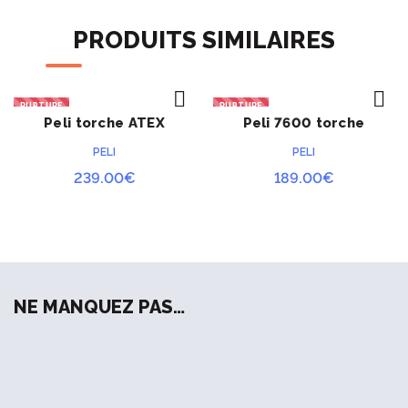
NSN 6260-01-178-5559
PRODUITS SIMILAIRES
Longueur : 15,5 cm
Poids : 20 grammes
RUPTURE
RUPTURE
Peli torche ATEX
Peli 7600 torche
ACHETER
ACHETER
3315RZ0
tactique
PELI
PELI
239.00
€
189.00
€
NE MANQUEZ PAS…