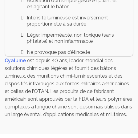
Activation d’un simple geste en pliant et
en agitant le bâton
Intensité lumineuse est inversement
proportionnelle à sa durée
Léger, imperméable, non toxique (sans
phtalate) et non inflammable
Ne provoque pas d’étincelle
Cyalume
est depuis 40 ans, leader mondial des
Ne génère aucune chaleur
solutions chimiques légères et fournit des bâtons
Etanche et utilisable en plongée sous-
lumineux, des munitions chimi-luminescentes et des
marine
dispositifs infrarouges aux forces militaires américaines
et celles de l’OTAN. Les produits de ce fabricant
Forme hexagonale pour empêcher le
bâton de rouler
américain sont approuvés par la FDA et leurs polymères
complexes à longue chaîne sont désormais utilisés dans
Crochet passe-fil et œillet pour la fixation
un large éventail d’applications médicales et militaires.
à un câble ou une corde
Autonomie : 24 heures
Coloris : blanc