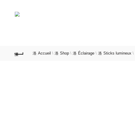
09.52.81.94.10‬
Matériel de
survie/au
ACCESSOIRES TIR
O
Accueil
\
Shop
\
Éclairage
\
Sticks lumineux
\