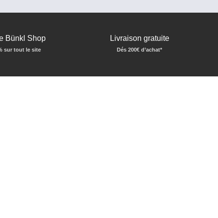
e Bünkl Shop
Livraison gratuite
 sur tout le site
Dés 200€ d’achat*
 de
bunker NRBC
,
pièce de panique
… Au travers de notre
révoyants, les professionnels de la sécurité civile, les
UN RENSEIGNEMENT ?
ON VOUS RAPPELLE