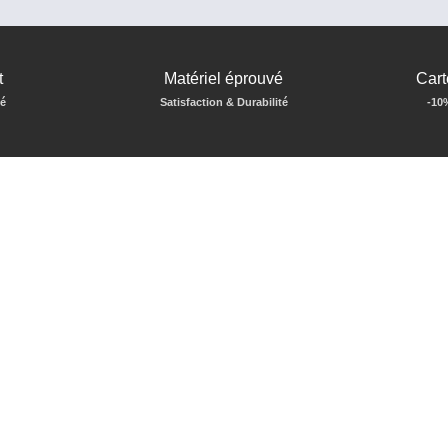
t
Matériel éprouvé
Cart
sé
Satisfaction & Durabilité
-10%
sation d’enceintes par blindage anti-effraction et pare-balle, concepteur
e, d’autonomie et des équipements tactiques premium pour les citoyens p
proposer des produits de grade militaire, industriel ou professionnel.
COMPTE
CONTACT
bord
223 rue Saint Honoré