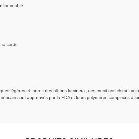
 inflammable
 une corde
ues légères et fournit des bâtons lumineux, des munitions chimi-lumines
américain sont approuvés par la FDA et leurs polymères complexes à lo