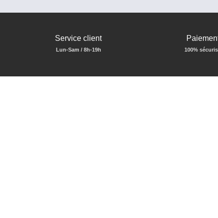
Service client
Paiemen
Lun-Sam / 8h-19h
100% sécuri
QUI SOMMES NOUS ?
Bünkl Shop est une marque de
Bünkl
, spécialiste de la sécuri
boutique en ligne, nous mettons proposons du matériel de survi
policiers, gendarmes, et militaires. Nous sommes fiers de vous 
BÜNKL SHOP
VOTRE 
Qui sommes nous ?
Tableau de 