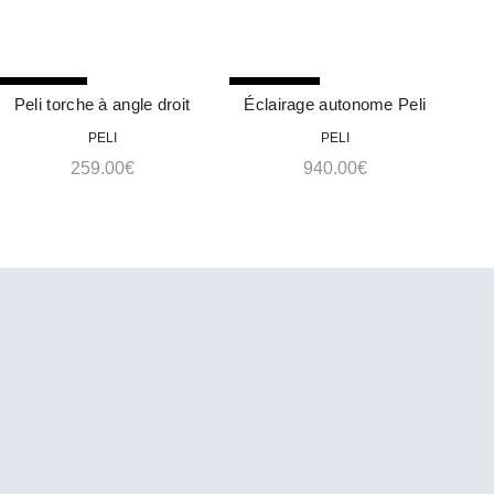
RUPTURE
RUPTURE
RU
Peli torche à angle droit
Éclairage autonome Peli
ACHETER
ACHETER
3715Z0
RALS 9480
P
PELI
PELI
259.00
€
940.00
€