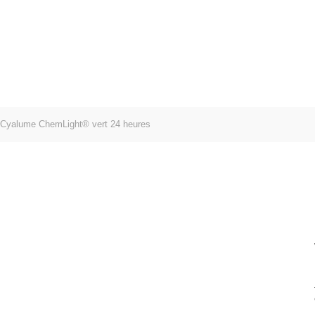
Lundi au Samedi 9H à 18H
tonomie et équipements tactiques
UTDOOR
ÉQUIPEMENT
ALIMENTATION
MARQUES
Cyalume ChemLight® vert 24 heures