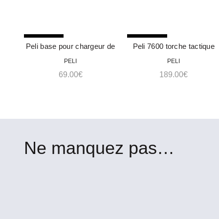
RUPTURE
RUPTURE
Peli base pour chargeur de
Peli 7600 torche tactique
ACHETER
ACHETER
bureau/tableau de bord
PELI
PELI
3318Z0
69.00
€
189.00
€
Ne manquez pas…