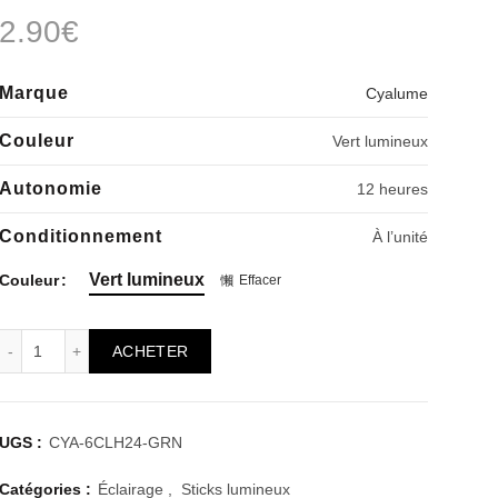
2.90
€
Marque
Cyalume
Couleur
Vert lumineux
Autonomie
12 heures
Conditionnement
À l’unité
Vert lumineux
Couleur
Effacer
quantité de Cyalume ChemLight® vert 24 heures
ACHETER
UGS :
CYA-6CLH24-GRN
Catégories :
Éclairage
,
Sticks lumineux