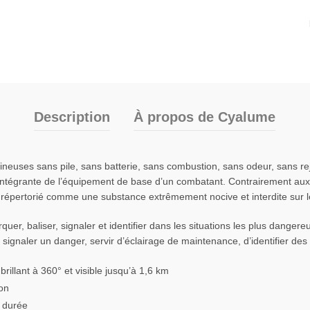
Description
À propos de Cyalume
neuses sans pile, sans batterie, sans combustion, sans odeur, sans rej
e intégrante de l’équipement de base d’un combatant. Contrairement aux
st répertorié comme une substance extrêmement nocive et interdite sur
r, baliser, signaler et identifier dans les situations les plus dange
e, signaler un danger, servir d’éclairage de maintenance, d’identifier 
illant à 360° et visible jusqu’à 1,6 km
ton
a durée