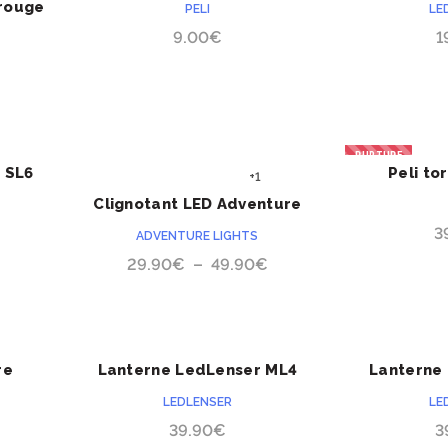
rouge
PELI
LE
1975Z*
9.00
€
1
RUPTURE
 SL6
Peli to
ACHETER
+1
Clignotant LED Adventure
Lights Guardian™ Dual
3
ADVENTURE LIGHTS
Plage
29.90
€
–
49.90
€
de
prix :
29.90€
à
re
Lanterne LedLenser ML4
Lanterne
ACHETER
49.90€
lumière chaude
LedL
LEDLENSER
LE
39.90
€
3