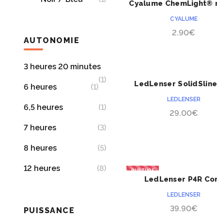
Cyalume ChemLight® 
24 heures
Blanc / UV LED
CYALUME
2.90
€
(2)
(3)
Blanc LED
AUTONOMIE
Blanc / Bleu LED
3 heures 20 minutes
(2)
(1)
LedLenser SolidSline
ACHETER
6 heures
(1)
Blanc / Rouge
LED
LEDLENSER
6,5 heures
(1)
29.00
€
(2)
Rouge lumineux
7 heures
(3)
(2)
8 heures
(5)
IR infrarouge
lumineux
12 heures
(8)
RUPTURE
(1)
LedLenser P4R Co
ACHETER
25 heures
(4)
rechargeable
Orange lumineux
LEDLENSER
(2)
39.90
€
32 heures
(1)
PUISSANCE