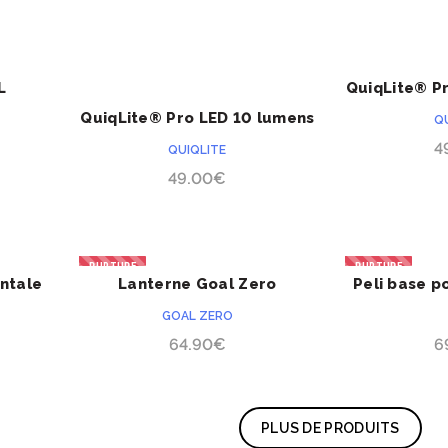
L
QuiqLite® P
ACHETER
PRÉCOMMANDE
PRÉCOMMANDE
QuiqLite® Pro LED 10 lumens
Q
4
QUIQLITE
49.00
€
RUPTURE
RUPTURE
ntale
Lanterne Goal Zero
Peli base p
ACHETER
Lighthouse Mini
bureau/ta
GOAL ZERO
3
64.90
€
6
PLUS DE PRODUITS