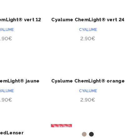
ACHETER
ACHETER
mLight® vert 12
Cyalume ChemLight® vert 24
eures
heures
YALUME
CYALUME
2.90
€
2.90
€
ACHETER
ACHETER
emLight® jaune
Cyalume ChemLight® orange
 heures
24 heures
YALUME
CYALUME
2.90
€
2.90
€
RUPTURE
LedLenser
ACHETER
ACHETER