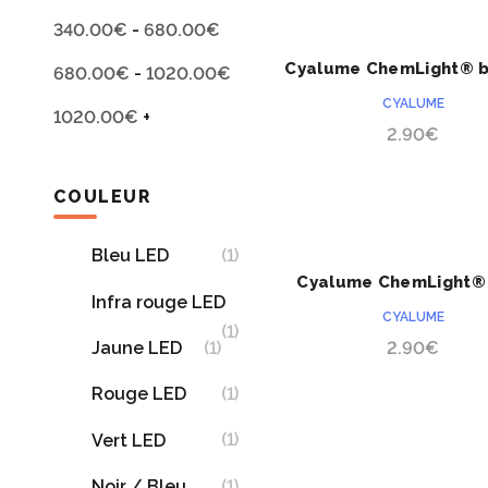
340.00
€
-
680.00
€
ACHETER
Cyalume ChemLight® b
680.00
€
-
1020.00
€
heures
CYALUME
1020.00
€
+
2.90
€
COULEUR
ACHETER
(1)
Bleu LED
Cyalume ChemLight®
Infra rouge LED
24 heures
CYALUME
(1)
(1)
Jaune LED
2.90
€
(1)
Rouge LED
(1)
Vert LED
ACHETER
(1)
Noir / Bleu