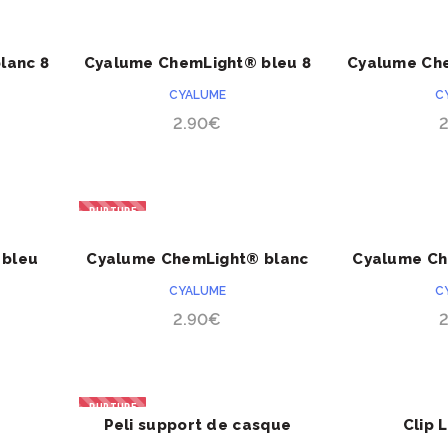
ACHETER
lanc 8
Cyalume ChemLight® bleu 8
Cyalume Che
heures
h
CYALUME
C
2.90
€
RUPTURE
ACHETER
 bleu
Cyalume ChemLight® blanc
Cyalume Ch
24 heures
24
CYALUME
C
2.90
€
RUPTURE
Peli support de casque
Clip 
ACHETER
1975H pour torche Peli