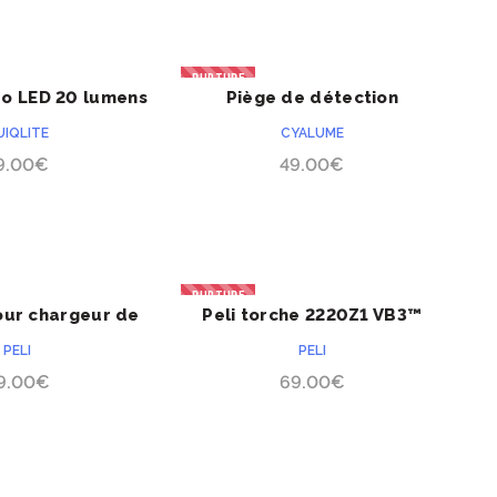
RUPTURE
ro LED 20 lumens
Piège de détection
ACHETER
ACHETER
périmétrique Cyalume
UIQLITE
CYALUME
9.00
€
49.00
€
RUPTURE
our chargeur de
Peli torche 2220Z1 VB3™
ACHETER
ACHETER
bleau de bord
PELI
PELI
318Z0
9.00
€
69.00
€