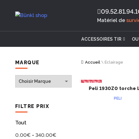
09.52.81.94.1
Matériel de
surv
ACCESSOIRES TIR
OU
MARQUE
Accueil
\
Éclairage
RUPTURE
Peli 1930Z0 torche 
ACHETER
PELI
FILTRE PRIX
Tout
0.00
€
-
340.00
€