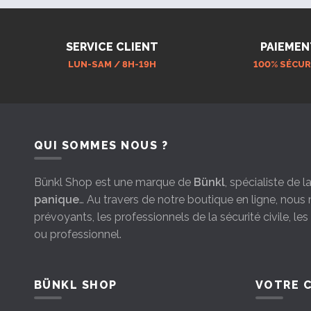
1021 lumens
(1)
75 heures
(1)
SERVICE CLIENT
PAIEMEN
1200 lumens
(2)
90 heures
(2)
LUN-SAM / 8H-19H
100% SÉCUR
1400 lumens
(1)
110 heures
(1)
2000 lumens
(1)
200 heures
(2)
3500 lumens
(1)
500 heures
QUI SOMMES NOUS ?
(1)
4500 lumens
(2)
100 heures
(1)
Bünkl Shop est une marque de
Bünkl
, spécialiste de 
5000 lumens
(1)
panique
… Au travers de notre boutique en ligne, nou
250 heures
(1)
prévoyants, les professionnels de la sécurité civile, le
6500 lumens
(2)
ou professionnel.
BÜNKL SHOP
VOTRE 