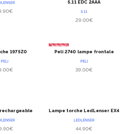
5.11 EDC 2AAA
DLENSER
9.90
€
5.11
29.00
€
RUPTURE
rche 1975Z0
Peli 2740 lampe frontale
ACHETER
ACHETER
PELI
PELI
9.00
€
39.00
€
 rechargeable
Lampe torche LedLenser EX4
ACHETER
ACHETER
enser ML4
Ex-Zone 0/20 série ATEX
DLENSER
LEDLENSER
9.90
€
44.90
€