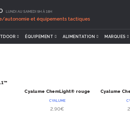
0‬
LUNDI AU SAMEDI 9H À 18H
ie/autonomie et équipements tactiques
TDOOR
ÉQUIPEMENT
ALIMENTATION
MARQUES
L1™
ACHETER
Cyalume ChemLight® rouge
Cyalume Ch
12 heures
12
CYALUME
C
2.90
€